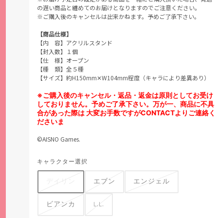
の遅い商品と纏めてのお届けとなりますのでご注意ください。
※ご購入後のキャンセルは出来かねます。予めご了承下さい。
【商品仕様】
【内 容】アクリルスタンド
【封入数】１個
【仕 様】オープン
【種 類】全５種
【サイズ】約H150mm✕W104mm程度（キャラにより差異あり）
※ご購入後のキャンセル・返品・返金は原則としてお受け
しておりません。予めご了承下さい。万が一、商品に不具
合があった際は 大変お手数ですがCONTACTよりご連絡く
ださいま
©AISNO Games.
キャラクター選択
デイリン
エブン
エンジェル
ビアンカ
L.L.