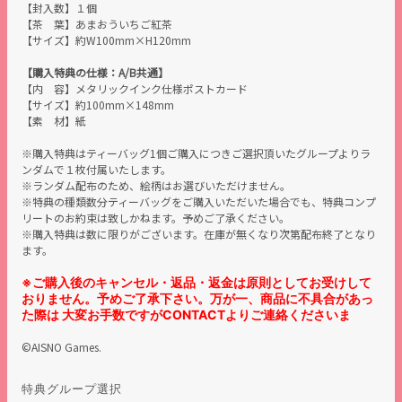
【封入数】１個
【茶 葉】あまおういちご紅茶
【サイズ】約W100mm×H120mm
【購入特典の仕様：A/B共通】
【内 容】メタリックインク仕様ポストカード
【サイズ】
約100mm×148mm
【素 材】紙
※購入特典はティーバッグ1個ご購入につきご選択頂いたグループよりラ
ンダムで１枚付属いたします。
※ランダム配布のため、絵柄はお選びいただけません。
※特典の種類数分ティーバッグをご購入いただいた場合でも、特典コンプ
リートのお約束は致しかねます。予めご了承ください。
※購入特典は数に限りがございます。在庫が無くなり次第配布終了となり
ます。
※ご購入後のキャンセル・返品・返金は原則としてお受けして
おりません。予めご了承下さい。万が一、商品に不具合があっ
た際は 大変お手数ですがCONTACTよりご連絡くださいま
©AISNO Games.
特典グループ選択