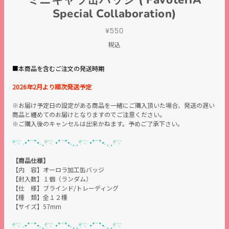
Special Collaboration)
¥550
税込
■本商品を含むご注文の発送時期
2026年2月より順次発送予定
※お届け予定日の設定がある商品を一緒にご購入頂いた場合、発送の遅い
商品と纏めてのお届けとなりますのでご注意ください。
※ご購入後のキャンセルは出来かねます。予めご了承下さい。
𓏲𓇢 .•*¨*•.¸𓏲𓇢 •*¨*•.¸¸𓏲𓇢 •*¨*•.¸¸𓏲𓇢
【商品仕様】
【内 容】オーロラ加工缶バッジ
【封入数】１個（ランダム）
【仕 様】ブラインド/トレーディング
【種 類】全１２種
【サイズ】57mm
𓏲𓇢 .•*¨*•.¸𓏲𓇢 •*¨*•.¸¸𓏲𓇢 •*¨*•.¸¸𓏲𓇢