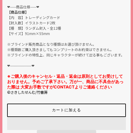
❤︎-----商品仕様-----❤︎
【商品仕様】
【内 容】トレーディングカード
【封入数】イラストカード2枚
【種 類】ランダム封入・全12種
【サイズ】91mm×55mm
※ブラインド販売商品となり種類はお選び頂けません。
※種類数ご購入頂きましてもコンプリートのお約束はできません。
※ブラインドの特性上、同じキャラクターが続けて出る事もございます。
❤︎------------------❤︎
※ご購入後のキャンセル・返品・返金は原則としてお受けして
おりません。予めご了承下さい。万が一、商品に不具合があっ
た際は 大変お手数ですがCONTACTよりご連絡ください
©さきしたせんむ/竹書房
カートに加える