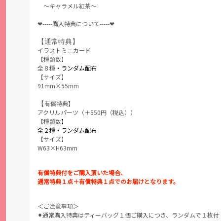
～キャラメル紅茶～
❤︎-----購入特典について-----❤︎
【通常特典】
イラストミニカード
【種類数】
全８種
・ランダム配布
【サイズ】
91mm×55mm
【
有償特典】
アクリルパーツ（＋550円（税込））
【種類数
】
全２種・ランダム配布
【サイズ】
W63×H63mm
有償特典付をご購入頂いた場合、
通常特典１点＋有償特典１点でのお届けとなります。
＜ご注意事項＞
⚫︎通常購入特典はティーバッグ１個ご購入につき、ランダムで１枚付