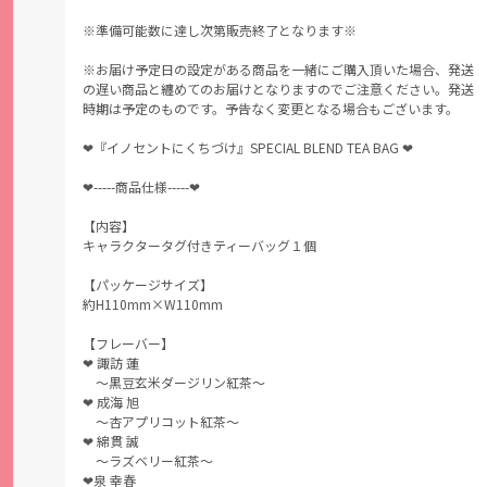
※準備可能数に達し次第販売終了となります※
※お届け予定日の設定がある商品を一緒にご購入頂いた場合、発送
の遅い商品と纏めてのお届けとなりますのでご注意ください。発送
時期は予定のものです。予告なく変更となる場合もございます。
❤︎『イノセントにくちづけ』SPECIAL BLEND TEA BAG ❤︎
❤︎-----商品仕様-----❤︎
【内容】
キャラクタータグ付きティーバッグ１個
【パッケージサイズ】
約H110mm×W110mm
【フレーバー】
❤︎ 諏訪 蓮
～黒豆玄米ダージリン紅茶～
❤︎
成海 旭
～杏アプリコット紅茶～
❤︎
綿貫 誠
～ラズベリー紅茶～
❤︎
泉 幸春