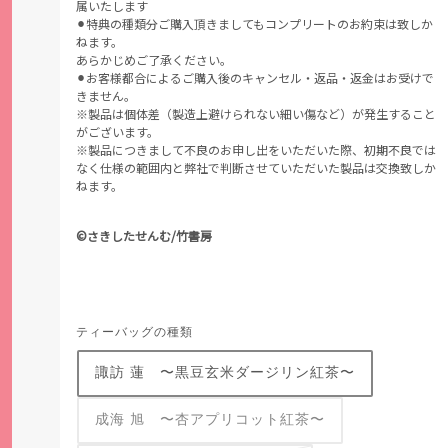
属いたします
⚫︎特典の種類分ご購入頂きましてもコンプリートのお約束は致しか
ねます。
あらかじめご了承ください。
⚫︎お客様都合によるご購入後のキャンセル・返品・返金はお受けで
きません。
※製品は個体差（製造上避けられない細い傷など）が発生すること
がございます。
※製品につきまして不良のお申し出をいただいた際、初期不良では
なく仕様の範囲内と弊社で判断させていただいた製品は交換致しか
ねます。
©さきしたせんむ/竹書房
ティーバッグの種類
諏訪 蓮 〜黒豆玄米ダージリン紅茶〜
成海 旭 〜杏アプリコット紅茶〜