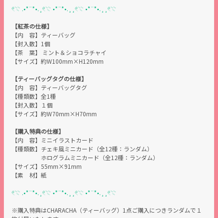
𓏲𓇢 .•*¨*•.¸𓏲𓇢 •*¨*•.¸¸𓏲𓇢 •*¨*•.¸¸𓏲𓇢
【紅茶の仕様】
【内 容】ティーバッグ
【封入数】1個
【茶 葉】
ミント＆ショコラチャイ
【サイズ】約W100mm×H120mm
【ティーバッグタグの仕様】
【内 容】ティーバッグタグ
【種類数】全1種
【封入数】１個
【サイズ】約W70mm×H70mm
【購入特典の仕様】
【内 容】ミニイラストカード
【種類数】チェキ風ミニカード（全12種：ランダム）
ホログラムミニカード（全12種：ランダム）
【サイズ】
55mm×
91mm
【素 材】紙
𓏲𓇢 .•*¨*•.¸𓏲𓇢 •*¨*•.¸¸𓏲𓇢 •*¨*•.¸¸𓏲𓇢
※購入特典はCHARACHA（ティーバッグ）1点ご購入につきランダムで１